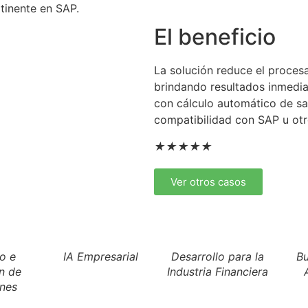
rtinente en SAP.
El beneficio
La solución reduce el proces
brindando resultados inmedia
con cálculo automático de sa
compatibilidad con SAP u otr
★
★
★
★
★
Ver otros casos
o e
IA Empresarial
Desarrollo para la
Bu
ón de
Industria Financiera
ones