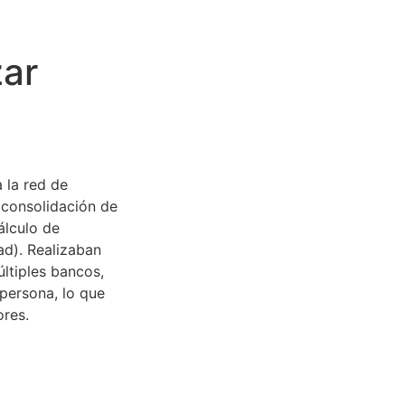
zar
 la red de
 consolidación de
álculo de
ad). Realizaban
ltiples bancos,
persona, lo que
ores.