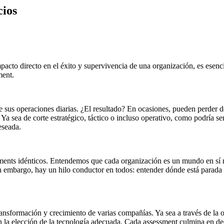
cios
acto directo en el éxito y supervivencia de una organización, es esenc
ment.
 sus operaciones diarias. ¿El resultado? En ocasiones, pueden perder d
 Ya sea de corte estratégico, táctico o incluso operativo, como podría se
eseada.
sments idénticos. Entendemos que cada organización es un mundo en sí mi
in embargo, hay un hilo conductor en todos: entender dónde está parad
 transformación y crecimiento de varias compañías. Ya sea a través de la 
en la elección de la tecnología adecuada. Cada assessment culmina en d