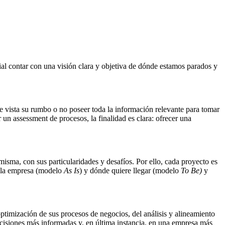
ial contar con una visión clara y objetiva de dónde estamos parados y
e vista su rumbo o no poseer toda la información relevante para tomar
r un assessment de procesos, la finalidad es clara: ofrecer una
sma, con sus particularidades y desafíos. Por ello, cada proyecto es
a la empresa (modelo
As Is
) y dónde quiere llegar (modelo
To Be)
y
optimización de sus procesos de negocios, del análisis y alineamiento
ecisiones más informadas y, en última instancia, en una empresa más